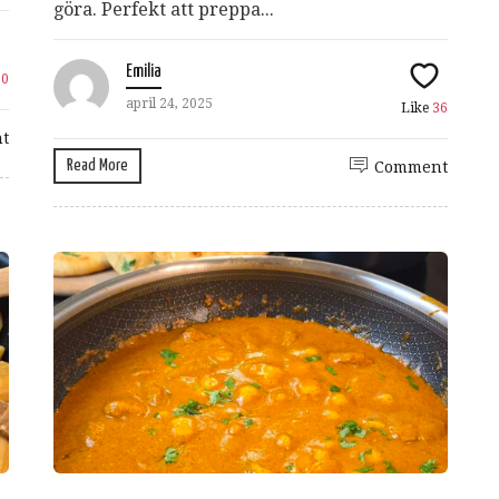
göra. Perfekt att preppa...
Emilia
30
april 24, 2025
Like
36
t
Read More
Comment