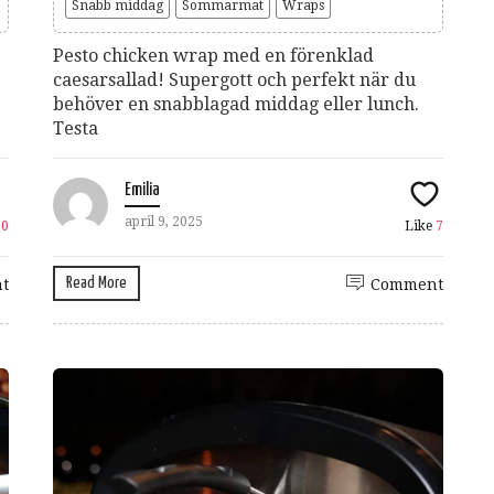
Snabb middag
Sommarmat
Wraps
Pesto chicken wrap med en förenklad
caesarsallad! Supergott och perfekt när du
behöver en snabblagad middag eller lunch.
Testa
Emilia
april 9, 2025
10
Like
7
Read More
t
Comment