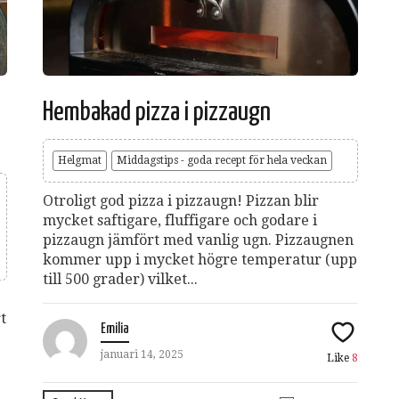
Hembakad pizza i pizzaugn
Helgmat
Middagstips - goda recept för hela veckan
Otroligt god pizza i pizzaugn! Pizzan blir
mycket saftigare, fluffigare och godare i
pizzaugn jämfört med vanlig ugn. Pizzaugnen
kommer upp i mycket högre temperatur (upp
till 500 grader) vilket...
t
Emilia
januari 14, 2025
Like
8