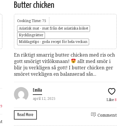
Butter chicken
Cooking Time: 75
Asiatisk mat - mat från det asiatiska köket
Kycklingrätter
Middagstips - goda recept för hela veckan
En riktigt smarrig butter chicken med ris och
gott smörigt vitlöksnaan!
allt med smör i
blir ju verkligen så gott! I butter chicken ger
smöret verkligen en balanserad sås...
Emilia
april 12, 2025
Like
8
59
Read More
Comment
t