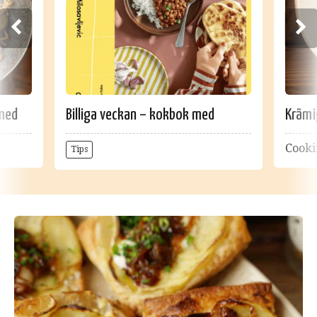
med
Billiga veckan – kokbok med
Krämi
prisvärda middagar
kyckl
Cooki
Tips
tomat