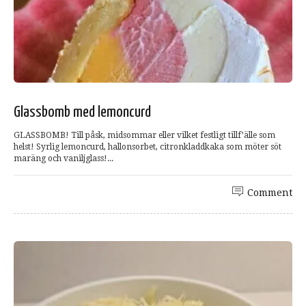
Glassbomb med lemoncurd
GLASSBOMB! Till påsk, midsommar eller vilket festligt tillf’älle som
helst! Syrlig lemoncurd, hallonsorbet, citronkladdkaka som möter söt
maräng och vaniljglass!...
Comment