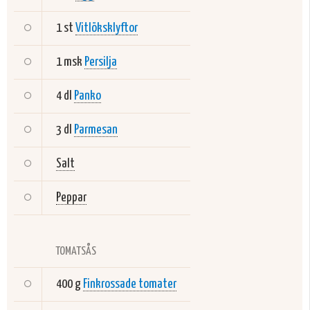
1 st
Vitlöksklyftor
1 msk
Persilja
4 dl
Panko
3 dl
Parmesan
Salt
Peppar
TOMATSÅS
400 g
Finkrossade tomater