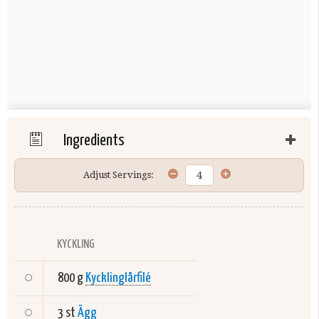
Ingredients
Adjust Servings:
KYCKLING
800 g
Kycklinglårfilé
3 st
Ägg