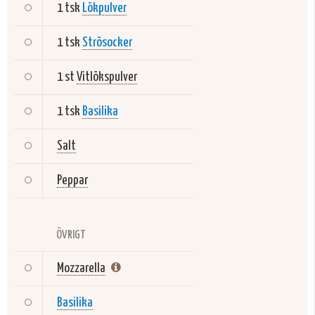
1 tsk
Lökpulver
1 tsk
Strösocker
1 st
Vitlökspulver
1 tsk
Basilika
Salt
Peppar
ÖVRIGT
Mozzarella
Basilika