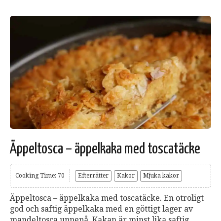
Äppeltosca – äppelkaka med toscatäcke
Cooking Time: 70
Efterrätter
Kakor
Mjuka kakor
Äppeltosca – äppelkaka med toscatäcke. En otroligt
god och saftig äppelkaka med en göttigt lager av
mandeltosca uppepå. Kakan är minst lika saftig