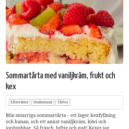
Sommartårta med vaniljkräm, frukt och
kex
Efterrätter
Studentmat
Tårtor
Min smarriga sommartårta – ett lager kexfyllning
och banan, och ett annat vaniljkräm, kiwi och
jordgubbar. Så fräsch, luftig och god! Kexet jag