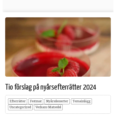
Tio förslag på nyårsefterrätter 2024
Efterrätter
Festmat
Nyårsdesserter
Temainlägg
Uncategorized
Veckans Matsedel