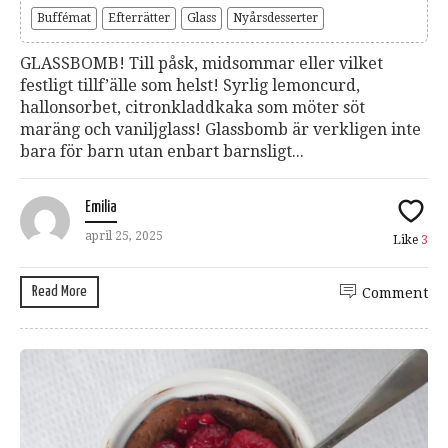
Buffémat
Efterrätter
Glass
Nyårsdesserter
GLASSBOMB! Till påsk, midsommar eller vilket
festligt tillf’älle som helst! Syrlig lemoncurd,
hallonsorbet, citronkladdkaka som möter söt
maräng och vaniljglass! Glassbomb är verkligen inte
bara för barn utan enbart barnsligt...
Emilia
april 25, 2025
Like
3
Read More
Comment