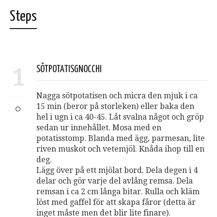
Steps
1
SÖTPOTATISGNOCCHI
Nagga sötpotatisen och micra den mjuk i ca
15 min (beror på storleken) eller baka den
hel i ugn i ca 40-45. Låt svalna något och gröp
sedan ur innehållet. Mosa med en
potatisstomp. Blanda med ägg, parmesan, lite
riven muskot och vetemjöl. Knåda ihop till en
deg.
Lägg över på ett mjölat bord. Dela degen i 4
delar och gör varje del avlång remsa. Dela
remsan i ca 2 cm långa bitar. Rulla och kläm
löst med gaffel för att skapa fåror (detta är
inget måste men det blir lite finare).