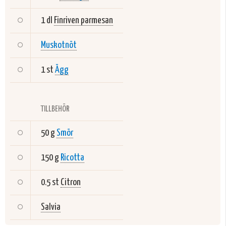
1 dl
Finriven parmesan
Muskotnöt
1 st
Ägg
TILLBEHÖR
50 g
Smör
150 g
Ricotta
0.5 st
Citron
Salvia