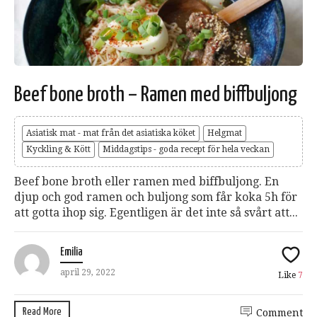
Beef bone broth – Ramen med biffbuljong
Asiatisk mat - mat från det asiatiska köket
Helgmat
Kyckling & Kött
Middagstips - goda recept för hela veckan
Beef bone broth eller ramen med biffbuljong. En
djup och god ramen och buljong som får koka 5h för
att gotta ihop sig. Egentligen är det inte så svårt att...
Emilia
april 29, 2022
Like
7
Read More
Comment