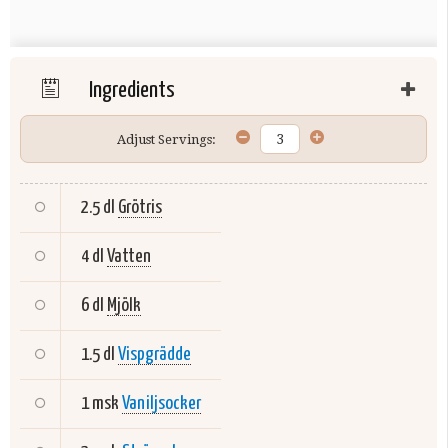
Ingredients
Adjust Servings:
2.5 dl
Grötris
4 dl
Vatten
6 dl
Mjölk
1.5 dl
Vispgrädde
1 msk
Vaniljsocker