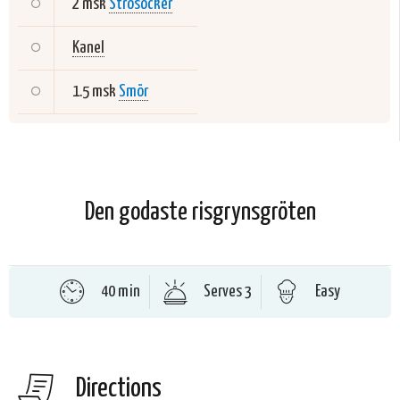
2 msk
Strösocker
Kanel
1.5 msk
Smör
Den godaste risgrynsgröten
40 min
Serves 3
Easy
Directions