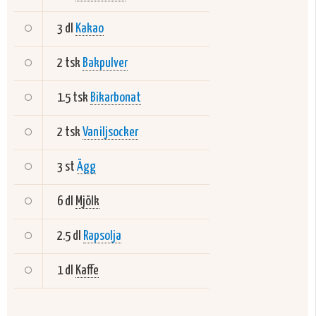
3 dl
Kakao
2 tsk
Bakpulver
1.5 tsk
Bikarbonat
2 tsk
Vaniljsocker
3 st
Ägg
6 dl
Mjölk
2.5 dl
Rapsolja
1 dl
Kaffe