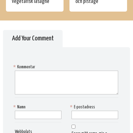
vegetarisk lasagne
och pistage
Add Your Comment
*
Kommentar
*
Namn
*
E-postadress
Webbplats