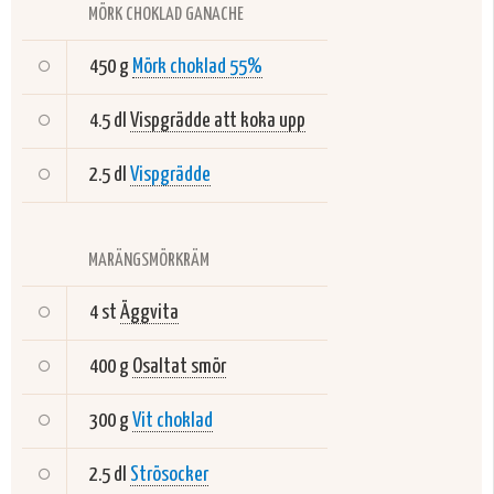
MÖRK CHOKLAD GANACHE
450 g
Mörk choklad 55%
4.5 dl
Vispgrädde att koka upp
2.5 dl
Vispgrädde
MARÄNGSMÖRKRÄM
4 st
Äggvita
400 g
Osaltat smör
300 g
Vit choklad
2.5 dl
Strösocker