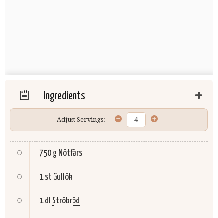
Ingredients
Adjust Servings:
750 g
Nötfärs
1 st
Gullök
1 dl
Ströbröd