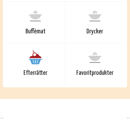
Buffémat
Drycker
Efterrätter
Favoritprodukter
START READING MODE