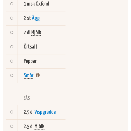
1 msk
Oxfond
2 st
Ägg
2 dl
Mjölk
Örtsalt
Peppar
Smör
SÅS
2.5 dl
Vispgrädde
2.5 dl
Mjölk