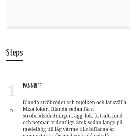
Steps
1
PANNBIFF
Blanda ströbrödet och mjölken och låt svälla.
Mixa löken. Blanda sedan färs,
ströbrödsbladningen, ägg, lök, örtsalt, fond
och peppar ordentligt. Stek sedan länge på
medelhög till låg värme tills biffarna är
genomstekta. Ös med smör då och då.