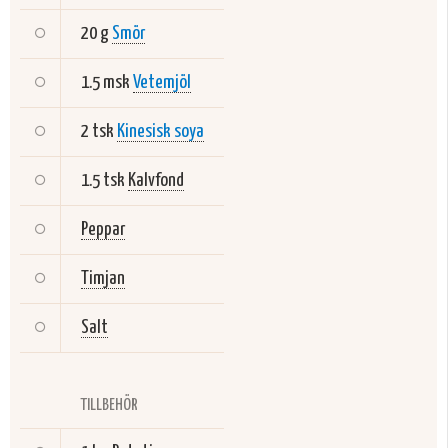
20 g
Smör
1.5 msk
Vetemjöl
2 tsk
Kinesisk soya
1.5 tsk
Kalvfond
Peppar
Timjan
Salt
TILLBEHÖR