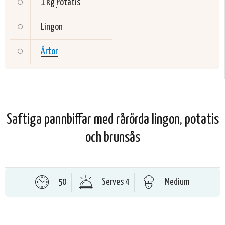
1 kg
Potatis
Lingon
Ärtor
Saftiga pannbiffar med rårörda lingon, potatis
och brunsås
50
Serves 4
Medium