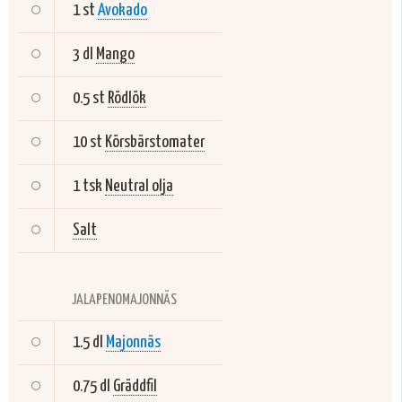
1 st
Avokado
3 dl
Mango
0.5 st
Rödlök
10 st
Körsbärstomater
1 tsk
Neutral olja
Salt
JALAPENOMAJONNÄS
1.5 dl
Majonnäs
0.75 dl
Gräddfil