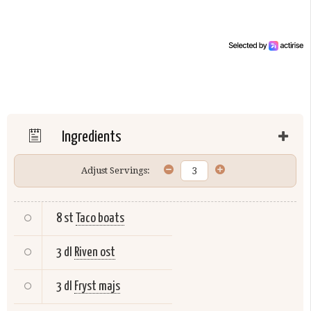
Ingredients
Adjust Servings:
8 st
Taco boats
3 dl
Riven ost
3 dl
Fryst majs