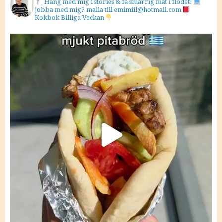
Häng med mig i stories & få smarrig mat i flödet!
jobba med mig? maila till emimiil@hotmail.com
Kokbok Billiga Veckan