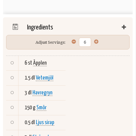
Ingredients
Adjust Servings:
6 st
Äpplen
1.5 dl
Vetemjöl
3 dl
Havregryn
150 g
Smör
0.5 dl
Ljus sirap