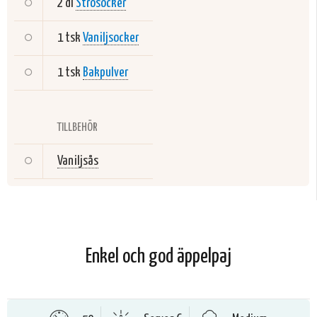
2 dl
Strösocker
1 tsk
Vaniljsocker
1 tsk
Bakpulver
TILLBEHÖR
Vaniljsås
Enkel och god äppelpaj