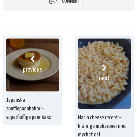
COMMENT
previous
next
Japanska
soufflepannkakor –
superfluffiga pannkakor
Mac n cheese recept –
krämiga makaroner med
mycket ost