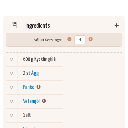
Ingredients
Adjust Servings:
600 g
Kycklingfilé
2 st
Ägg
Panko
Vetemjöl
Salt