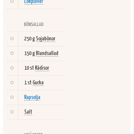
Lökpulver
BÖNSALLAD
250 g
Sojabönor
150 g
Blandsallad
10 st
Rädisor
1 st
Gurka
Rapsolja
Salt