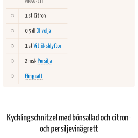
VINÄGRETT
1 st
Citron
0.5 dl
Olivolja
1 st
Vitlöksklyftor
2 msk
Persilja
Flingsalt
Kycklingschnitzel med bönsallad och citron-
och persiljevinägrett