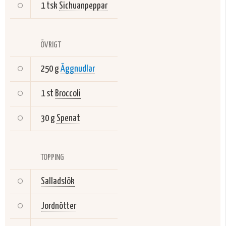
1 tsk
Sichuanpeppar
ÖVRIGT
250 g
Äggnudlar
1 st
Broccoli
30 g
Spenat
TOPPING
Salladslök
Jordnötter