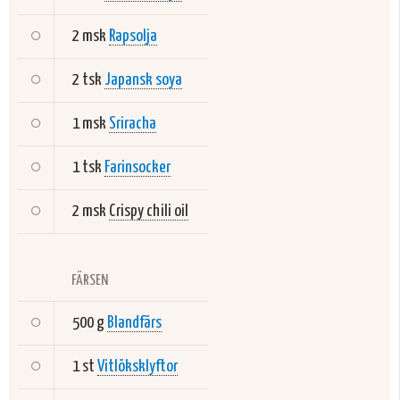
2 msk
Rapsolja
2 tsk
Japansk soya
1 msk
Sriracha
1 tsk
Farinsocker
2 msk
Crispy chili oil
FÄRSEN
500 g
Blandfärs
1 st
Vitlöksklyftor