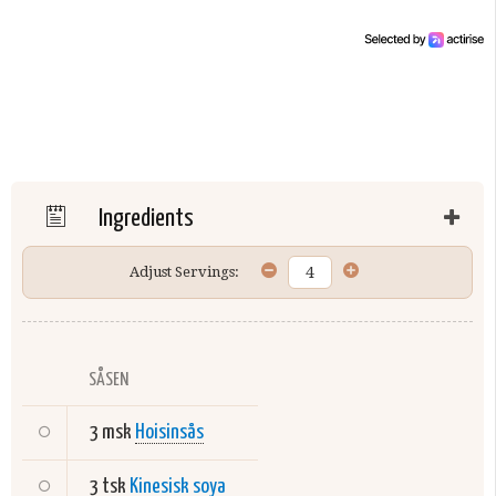
Ingredients
Adjust Servings:
SÅSEN
3 msk
Hoisinsås
3 tsk
Kinesisk soya