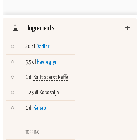
Ingredients
20 st
Dadlar
5.5 dl
Havregryn
1 dl
Kallt starkt kaffe
1.25 dl
Kokosolja
1 dl
Kakao
TOPPING