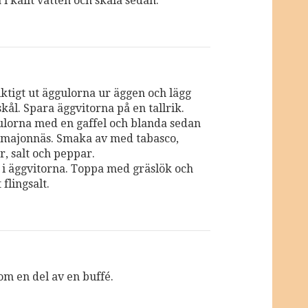
 i kallt vatten och skala sedan.
iktigt ut äggulorna ur äggen och lägg
skål. Spara äggvitorna på en tallrik.
lorna med en gaffel och blanda sedan
majonnäs. Smaka av med tabasco,
r, salt och peppar.
n i äggvitorna. Toppa med gräslök och
 flingsalt.
om en del av en buffé.