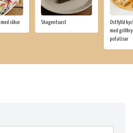
 med räkor
Skagentoast
Ostfylld ky
med grillkr
potatisar