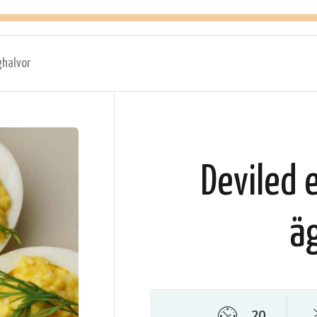
ghalvor
Deviled 
ä
20