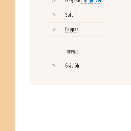
0.25 tsk
Chilipulver
Salt
Peppar
TOPPING
Gräslök