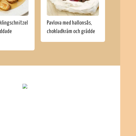
cklingschnitzel
Pavlova med hallonsås,
yddade
chokladkräm och grädde