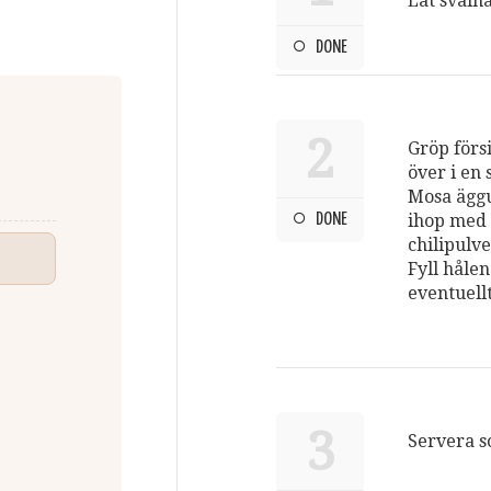
Låt svalna
DONE
2
Gröp förs
över i en 
Mosa äggu
DONE
ihop med 
chilipulve
Fyll håle
eventuellt
3
Servera s