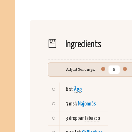
Ingredients
Adjust Servings:
6 st
Ägg
3 msk
Majonnäs
3 droppar
Tabasco