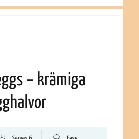
eggs – krämiga
gghalvor
Serves 6
Easy