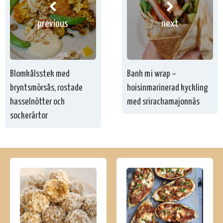
previous
next
Blomkålsstek med
Banh mi wrap –
bryntsmörsås, rostade
hoisinmarinerad kyckling
hasselnötter och
med srirachamajonnäs
sockerärtor