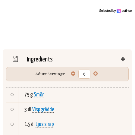
Ingredients
Adjust Servings:
75 g
Smör
3 dl
Vispgrädde
1.5 dl
Ljus sirap