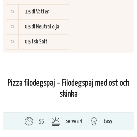
1.5 dl
Vatten
0.5 dl
Neutral olja
0.5 tsk
Salt
Pizza filodegspaj – Filodegspaj med ost och
skinka
55
Serves 4
Easy