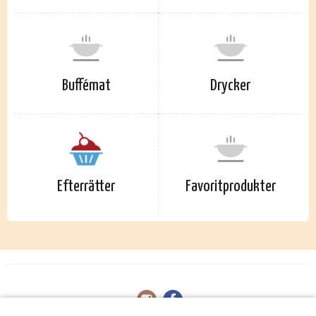
Buffémat
Drycker
Efterrätter
Favoritprodukter
START READING MODE