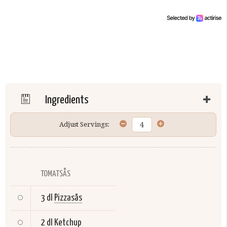
Ingredients
Adjust Servings:
TOMATSÅS
3 dl
Pizzasås
2 dl
Ketchup