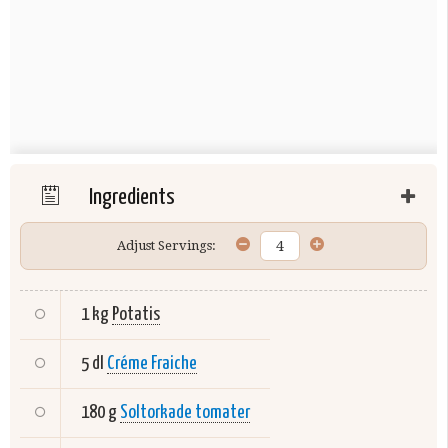
Ingredients
Adjust Servings:
1 kg
Potatis
5 dl
Créme Fraiche
180 g
Soltorkade tomater