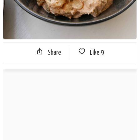
Share
Like
9