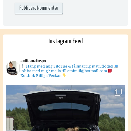
Instagram Feed
emiliasmatinspo
Häng med mig i stories & få smarrig mat i flödet!
jobba med mig? maila till emimiil@hotmail.com
Kokbok Billiga Veckan