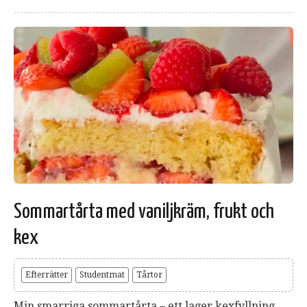
Sommartårta med vaniljkräm, frukt och
kex
Efterrätter
Studentmat
Tårtor
Min smarriga sommartårta – ett lager kexfyllning