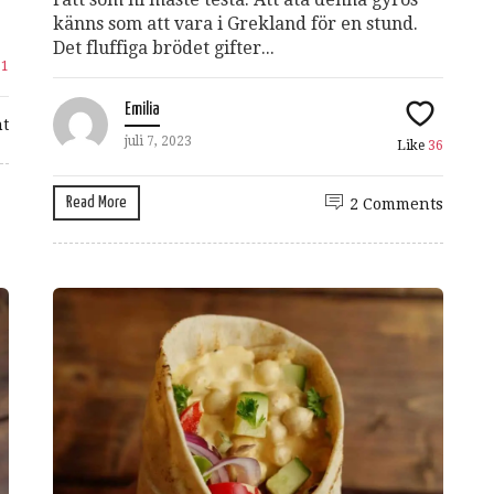
känns som att vara i Grekland för en stund.
Det fluffiga brödet gifter...
11
Emilia
t
juli 7, 2023
Like
36
Read More
2 Comments