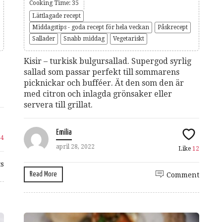
Cooking Time: 35
Lättlagade recept
Middagstips - goda recept för hela veckan
Påskrecept
Sallader
Snabb middag
Vegetariskt
Kisir – turkisk bulgursallad. Supergod syrlig
sallad som passar perfekt till sommarens
picknickar och bufféer. Ät den som den är
med citron och inlagda grönsaker eller
servera till grillat.
Emilia
44
april 28, 2022
Like
12
s
Read More
Comment