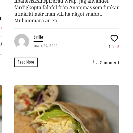
libanesisksinspirerad wrap. Jag använder
färdigköpta falafel från Anammas som funkar
utmärkt mär man vill ha något snabbt.
Muhammara är en...
e
7
Emilia
t
mars 27, 2022
Like
8
Read More
Comment