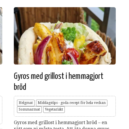
Gyros med grillost i hemmagjort
bröd
Helgmat
Middagstips - goda recept för hela veckan
Sommarmat
Vegetariskt
Gyros med grillost i hemmagjort bröd – en
rätt som ni måste testa. Att äta denna gyros