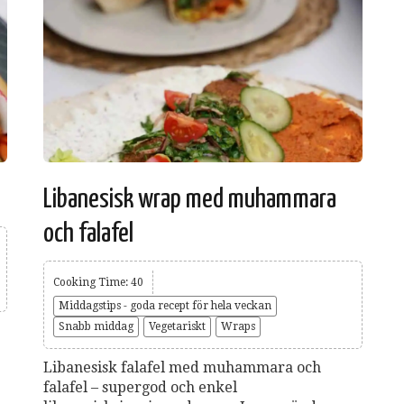
Libanesisk wrap med muhammara
och falafel
Cooking Time: 40
Middagstips - goda recept för hela veckan
Snabb middag
Vegetariskt
Wraps
Libanesisk falafel med muhammara och
falafel – supergod och enkel