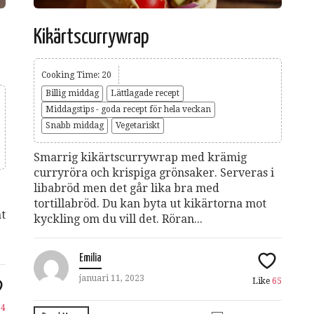
Kikärtscurrywrap
Cooking Time: 20
Billig middag
Lättlagade recept
Middagstips - goda recept för hela veckan
Snabb middag
Vegetariskt
Smarrig kikärtscurrywrap med krämig
curryröra och krispiga grönsaker. Serveras i
libabröd men det går lika bra med
tortillabröd. Du kan byta ut kikärtorna mot
åt
kyckling om du vill det. Röran...
Emilia
januari 11, 2023
Like
65
e
4