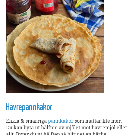
Havrepannkakor
Enkla & smarriga
pannkakor
som mättar lite mer.
Du kan byta ut hälften av mjölet mot havremjöl eller
allt. Byter du ut hälften så blir det en härlig