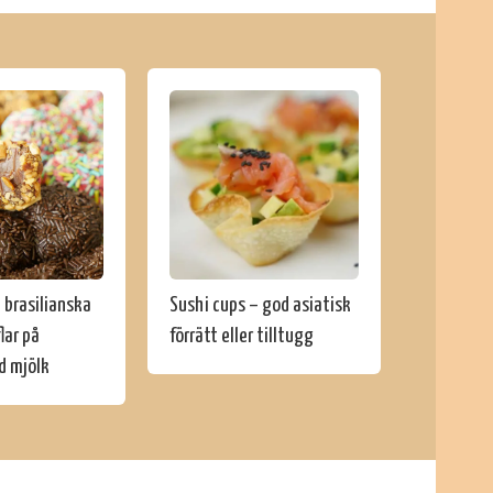
 brasilianska
Sushi cups – god asiatisk
lar på
förrätt eller tilltugg
d mjölk