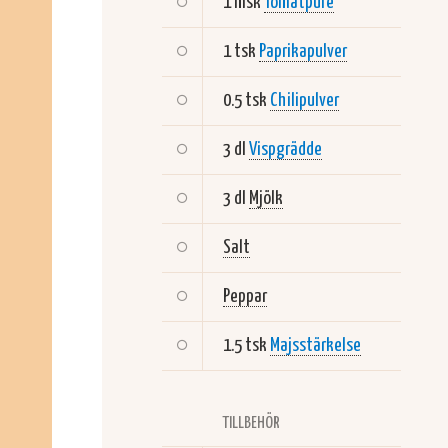
1 msk
Tomatpure
1 tsk
Paprikapulver
0.5 tsk
Chilipulver
3 dl
Vispgrädde
3 dl
Mjölk
Salt
Peppar
1.5 tsk
Majsstärkelse
TILLBEHÖR