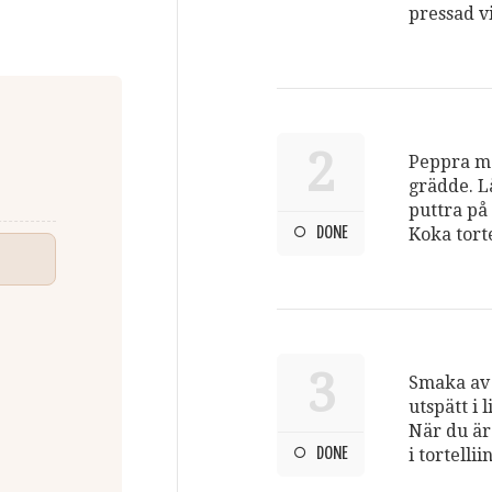
pressad vi
2
Peppra me
grädde. L
puttra på
DONE
Koka torte
3
Smaka av 
utspätt i 
När du är
DONE
i tortelliin