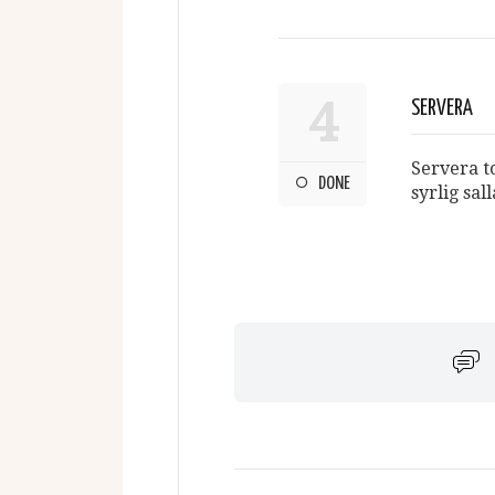
4
SERVERA
Servera to
DONE
syrlig sall