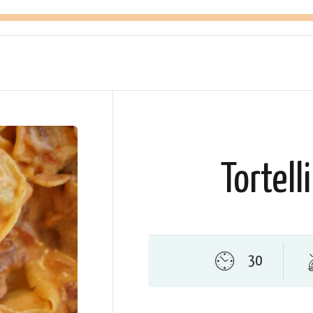
Tortell
30