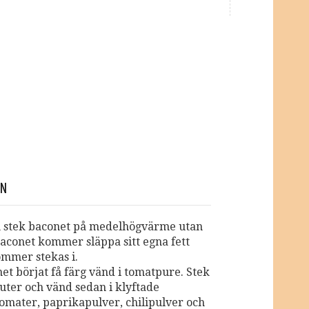
EN
 stek baconet på medelhögvärme utan
Baconet kommer släppa sitt egna fett
mmer stekas i.
et börjat få färg vänd i tomatpure. Stek
nuter och vänd sedan i klyftade
omater, paprikapulver, chilipulver och