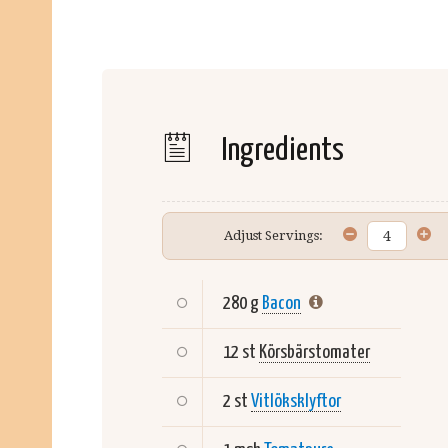
Ingredients
Adjust Servings:
280 g
Bacon
12 st
Körsbärstomater
2 st
Vitlöksklyftor