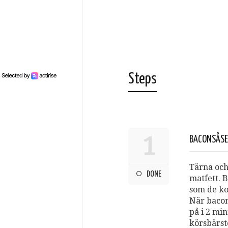
Steps
1
BACONSÅS
Tärna och
DONE
matfett. 
som de ko
När bacon
på i 2 mi
körsbärst