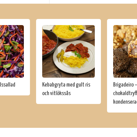
lssallad
Kebabgryta med gult ris
Brigadeiro –
och vitlökssås
chokaldtryff
kondensera