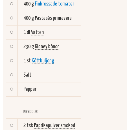
400 g
Finkrossade tomater
400 g
Pastasås primavera
1 dl
Vatten
230 g
Kidney bönor
1 st
Köttbuljong
Salt
Peppar
KRYDDOR
2 tsk
Paprikapulver smoked