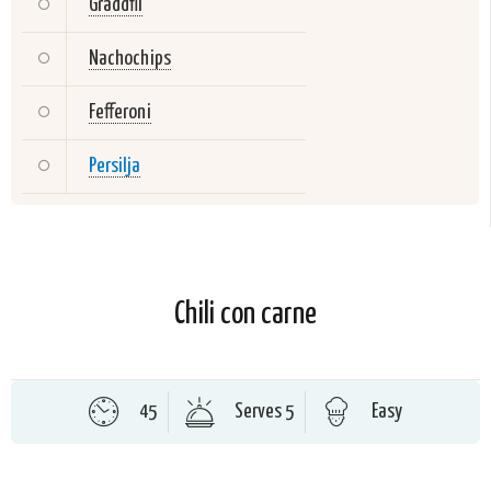
Gräddfil
Nachochips
Fefferoni
Persilja
Chili con carne
45
Serves 5
Easy