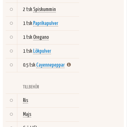
2 tsk
Spiskummin
1 tsk
Paprikapulver
1 tsk
Oregano
1 tsk
Lökpulver
0.5 tsk
Cayennepeppar
TILLBEHÖR
Ris
Majs