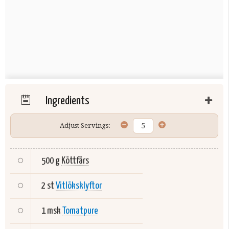
Ingredients
Adjust Servings:
500 g
Köttfärs
2 st
Vitlöksklyftor
1 msk
Tomatpure