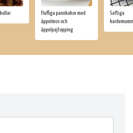
bollar
Fluffiga pannkakor med
Saftiga
äppelmos och
kardemumm
äppelpajtopping