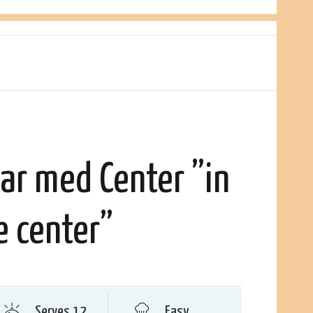
ar med Center ”in
e center”
Serves 12
Easy