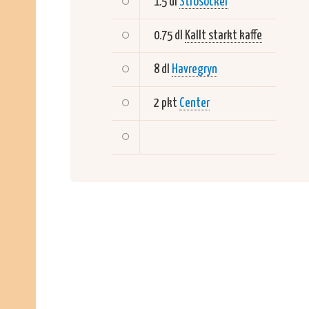
1.5 dl
Strösocker
0.75 dl
Kallt starkt kaffe
8 dl
Havregryn
2 pkt
Center