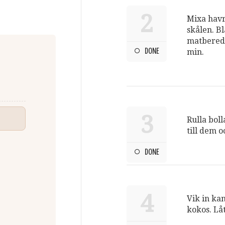
2
Mixa havre
skålen. Bl
matberedar
DONE
min.
3
Rulla boll
till dem o
DONE
4
Vik in kan
kokos. Låt