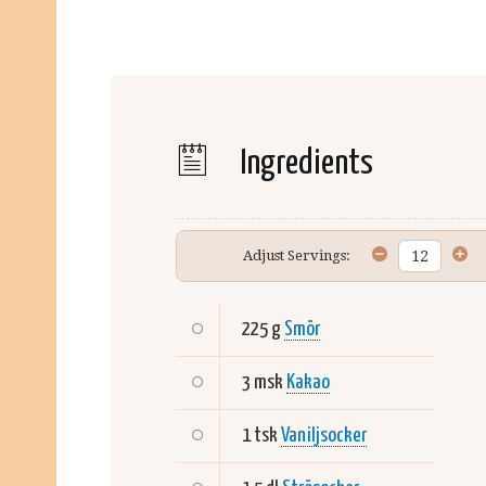
Ingredients
Adjust Servings:
225 g
Smör
3 msk
Kakao
1 tsk
Vaniljsocker