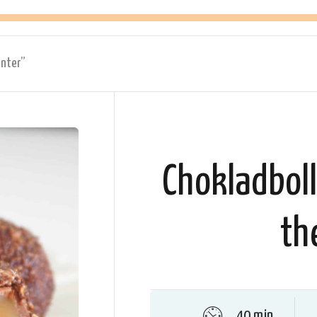
enter”
Chokladboll
th
40 min