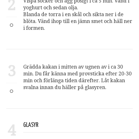
2
Vispa socker och ägg pösigt i ca 5 min. Vänd i
yoghurt och sedan olja.
Blanda de torra i en skål och sikta ner i de
blöta. Vänd ihop till en jämn smet och häll ner
i formen.
3
Grädda kakan i mitten av ugnen av i ca 30
min. Du får känna med provsticka efter 20-30
min och förlänga tiden därefter. Låt kakan
svalna innan du häller på glasyren.
4
GLASYR