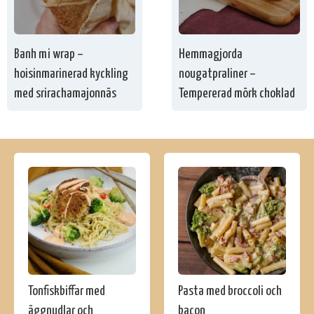
Banh mi wrap –
Hemmagjorda
hoisinmarinerad kyckling
nougatpraliner –
med srirachamajonnäs
Tempererad mörk choklad
Tonfiskbiffar med
Pasta med broccoli och
äggnudlar och
bacon