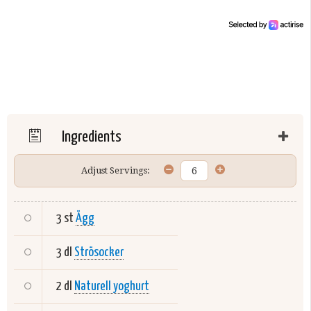
Ingredients
Adjust Servings:
3 st
Ägg
3 dl
Strösocker
2 dl
Naturell yoghurt