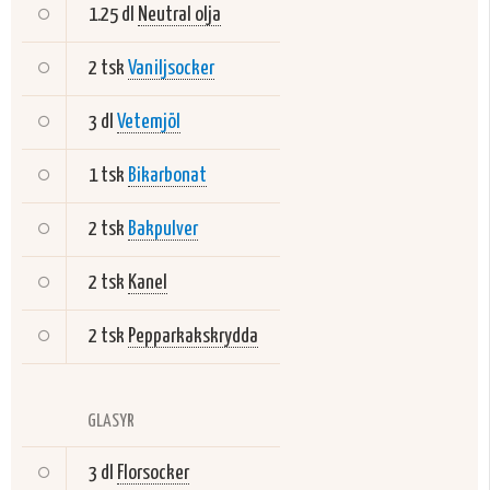
1.25 dl
Neutral olja
2 tsk
Vaniljsocker
3 dl
Vetemjöl
1 tsk
Bikarbonat
2 tsk
Bakpulver
2 tsk
Kanel
2 tsk
Pepparkakskrydda
GLASYR
3 dl
Florsocker