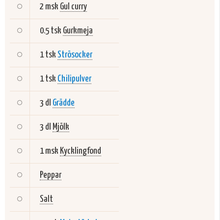
2 msk
Gul curry
0.5 tsk
Gurkmeja
1 tsk
Strösocker
1 tsk
Chilipulver
3 dl
Grädde
3 dl
Mjölk
1 msk
Kycklingfond
Peppar
Salt