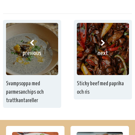
previous
next
Svampsoppa med
Sticky beef med paprika
parmesanchips och
och ris
trattkantareller