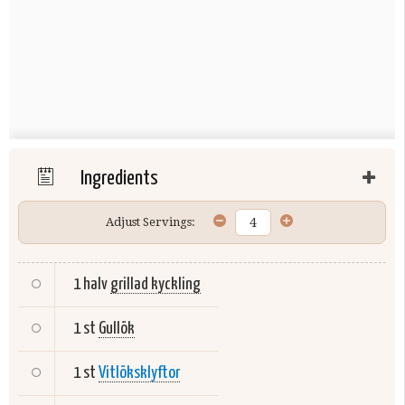
Ingredients
Adjust Servings:
1 halv
grillad kyckling
1 st
Gullök
1 st
Vitlöksklyftor