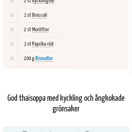
2 st
Kycklingfilé
1 st
Broccoli
2 st
Morötter
1 st
Paprika röd
200 g
Risnudlar
God thaisoppa med kyckling och ångkokade
grönsaker