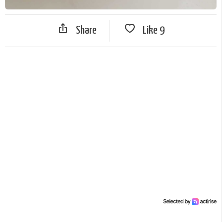
Share
Like
9