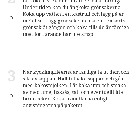
låt koka i ca 20 min tills filéerna är färdiga.
Under tiden kan du ångkoka grönsakerna.
Koka upp vatten i en kastrull och lägg på en
metallsil. Lägg grönsakerna i silen - en sorts
grönsak åt gången och koka tills de är färdiga
med fortfarande har lite krisp.
3
När kycklingfiléerna är färdiga ta ut dem och
sila av soppan. Häll tillbaka soppan och gå i
med kokosmjölken. Låt koka upp och smaka
av med lime, fisksås, salt och eventuellt lite
farinsocker. Koka risnudlarna enligt
anvisningarna på paketet.