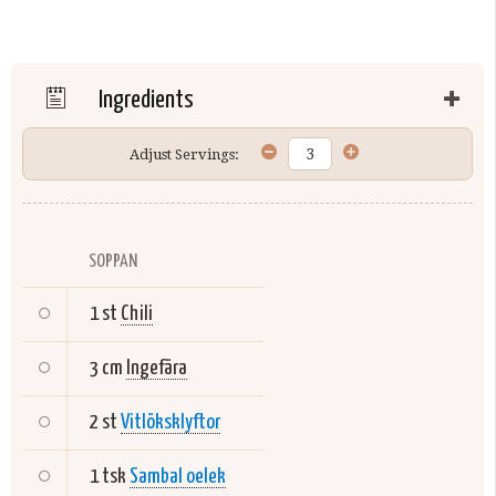
Ingredients
Adjust Servings:
SOPPAN
1 st
Chili
3 cm
Ingefära
2 st
Vitlöksklyftor
1 tsk
Sambal oelek