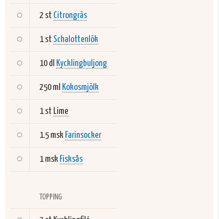
2 st
Citrongräs
1 st
Schalottenlök
10 dl
Kycklingbuljong
250 ml
Kokosmjölk
1 st
Lime
1.5 msk
Farinsocker
1 msk
Fisksås
TOPPING