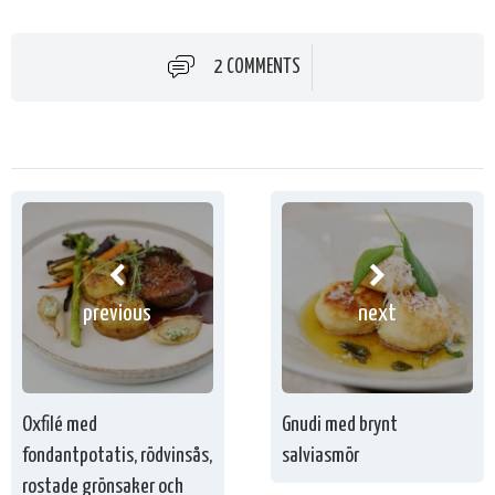
2 COMMENTS
previous
next
Oxfilé med
Gnudi med brynt
fondantpotatis, rödvinsås,
salviasmör
rostade grönsaker och