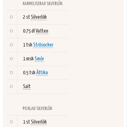
KARMELISERAD SILVERLÖK
2 st
Silverlök
0.75 dl
Vatten
1 tsk
Strösocker
1 msk
Smör
0.5 tsk
Ättika
Salt
PICKLAD SILVERLÖK
1 st
Silverlök