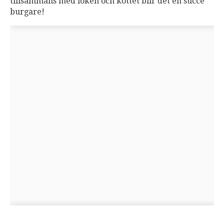
tillsammans med löken och köttet blir det en succé
burgare!