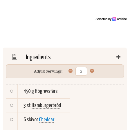
Ingredients
Adjust Servings:
450 g
Högrevsfärs
3 st
Hamburgerbröd
6 skivor
Cheddar