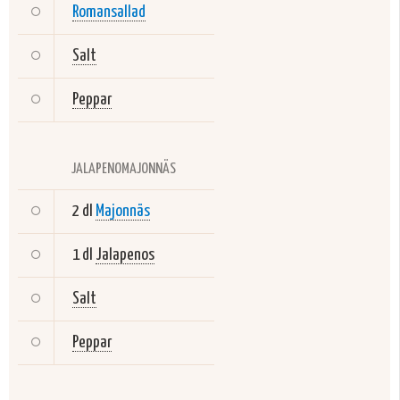
Romansallad
Salt
Peppar
JALAPENOMAJONNÄS
2 dl
Majonnäs
1 dl
Jalapenos
Salt
Peppar