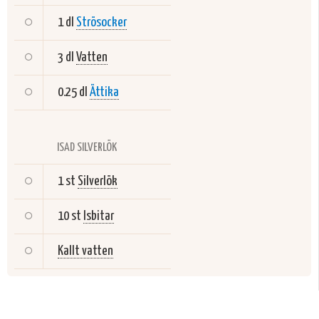
1 dl
Strösocker
3 dl
Vatten
0.25 dl
Ättika
ISAD SILVERLÖK
1 st
Silverlök
10 st
Isbitar
Kallt vatten