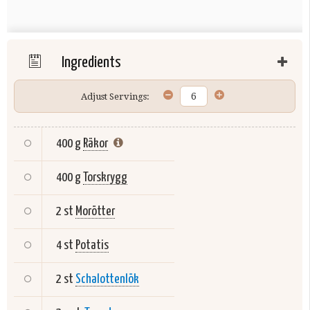
Ingredients
Adjust Servings:
400 g
Räkor
400 g
Torskrygg
2 st
Morötter
4 st
Potatis
2 st
Schalottenlök