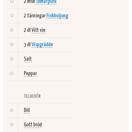
2 msk
Tomatpure
2 tärningar
Fiskbuljong
2 dl
Vitt vin
3 dl
Vispgrädde
Salt
Peppar
TILLBEHÖR
Dill
Gott bröd