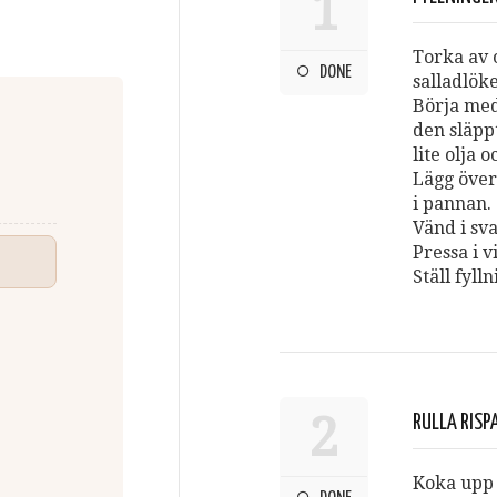
1
Torka av 
DONE
salladlök
Börja med
den släppt
lite olja 
Lägg över 
i pannan. S
Vänd i sv
Pressa i v
Ställ fyll
2
RULLA RIS
Koka upp v