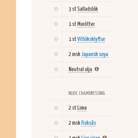
3 st
Salladslök
1 st
Morötter
1 st
Vitlöksklyftor
2 msk
Japansk soya
Neutral olja
NUOC CHAMDRESSING
2 st
Lime
2 msk
Fisksås