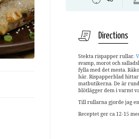
Directions
Stekta rispapper rullar.
V
svamp, morot och salladsl
fylla med det mesta. Räko
här. Rispapperblad hittar 
matbutikerna. De är run
blötlägger dem i varmt va
Till rullarna gjorde jag 
Receptet ger ca 12-15 med