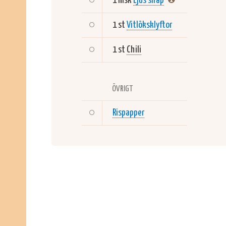
1 msk
Ljus sirap
1 st
Vitlöksklyftor
1 st
Chili
ÖVRIGT
Rispapper