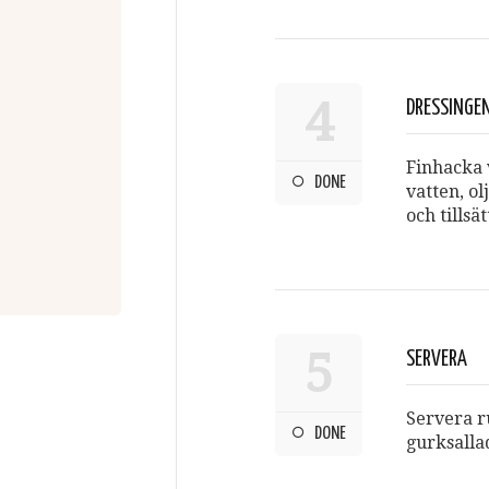
4
DRESSINGE
Finhacka v
DONE
vatten, ol
och tillsä
5
SERVERA
Servera r
DONE
gurksallad