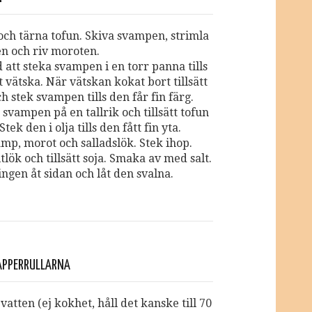
och tärna tofun. Skiva svampen, strimla
en och riv moroten.
 att steka svampen i en torr panna tills
 vätska. När vätskan kokat bort tillsätt
och stek svampen tills den får fin färg.
svampen på en tallrik och tillsätt tofun
tek den i olja tills den fått fin yta.
amp, morot och salladslök. Stek ihop.
itlök och tillsätt soja. Smaka av med salt.
ningen åt sidan och låt den svalna.
PAPPERRULLARNA
atten (ej kokhet, håll det kanske till 70