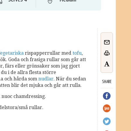
egetariska
rispapperrullar med
tofu
,
ök. Goda och frasiga rullar som går att
r, färs eller grönsaker som jag gjort
du i de allra flesta större
da och hårda som
nudlar
. När du sedan
SHARE
tten blir det mjuka och går att rulla.
en nuoc chamdressing.
elstora/små rullar.