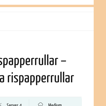
spapperrullar –
a rispapperrullar
Serves 4
Medium