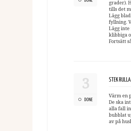
DONE
grader). H
tills det 
Lägg blade
fyllning. 
Lägg inte
klibbiga 
Fortsätt så
3
STEK RULL
Värm en p
DONE
De ska in
alla fall i
bubblat up
av på hus