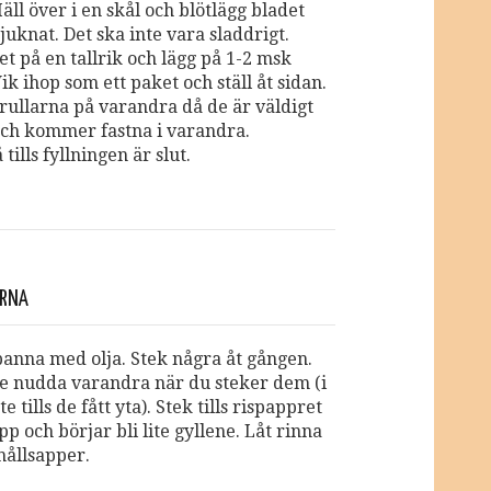
äll över i en skål och blötlägg bladet
mjuknat. Det ska inte vara sladdrigt.
t på en tallrik och lägg på 1-2 msk
Vik ihop som ett paket och ställ åt sidan.
 rullarna på varandra då de är väldigt
och kommer fastna i varandra.
 tills fyllningen är slut.
ARNA
anna med olja. Stek några åt gången.
te nudda varandra när du steker dem (i
nte tills de fått yta). Stek tills rispappret
p och börjar bli lite gyllene. Låt rinna
hållsapper.