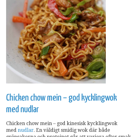
Chicken chow mein – god kycklingwok
med nudlar
Chicken chow mein – god kinesisk kycklingwok
med
nudlar
. En väldigt smidig wok där både
grönsakerna och proteinet går att variera efter smak