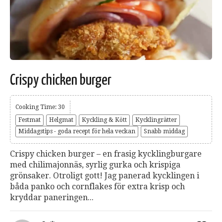
Crispy chicken burger
Cooking Time: 30
Festmat
Helgmat
Kyckling & Kött
Kycklingrätter
Middagstips - goda recept för hela veckan
Snabb middag
Crispy chicken burger – en frasig kycklingburgare
med chilimajonnäs, syrlig gurka och krispiga
grönsaker. Otroligt gott! Jag panerad kycklingen i
båda panko och cornflakes för extra krisp och
kryddar paneringen...