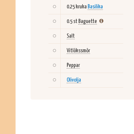
0.25 kruka
Basilika
0.5 st
Baguette
Salt
Vitlökssmör
Peppar
Olivolja