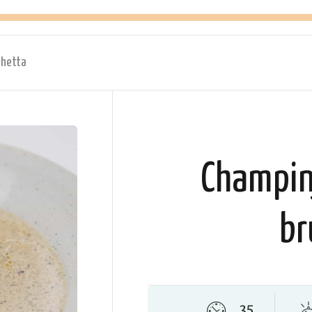
chetta
Champin
br
35