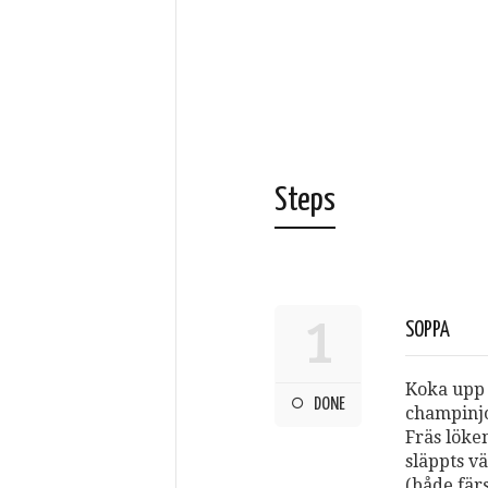
Steps
1
SOPPA
Koka upp 
DONE
champinjo
Fräs löken
släppts vä
(både fär