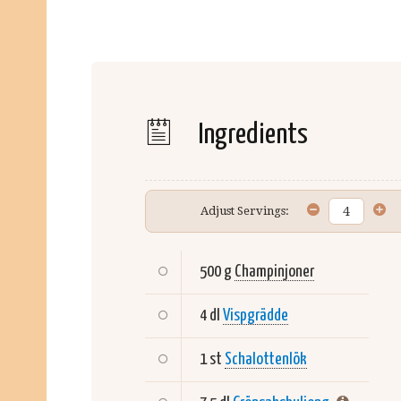
Ingredients
Adjust Servings:
500 g
Champinjoner
4 dl
Vispgrädde
1 st
Schalottenlök