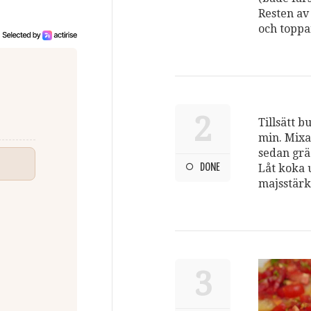
Resten av
och toppa
2
Tillsätt b
min. Mixa
sedan grä
DONE
Låt koka 
majsstärk
3