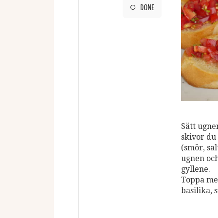
DONE
Sätt ugne
skivor du
(smör, sal
ugnen och 
gyllene.
Toppa me
basilika, 