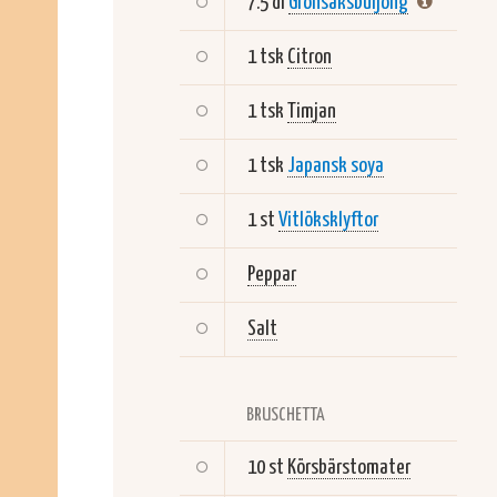
7.5 dl
Grönsaksbuljong
1 tsk
Citron
1 tsk
Timjan
1 tsk
Japansk soya
1 st
Vitlöksklyftor
Peppar
Salt
BRUSCHETTA
10 st
Körsbärstomater