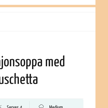
jonsoppa med
uschetta
Serves 4
Medium