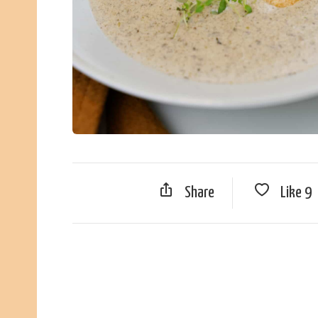
Share
Like
9