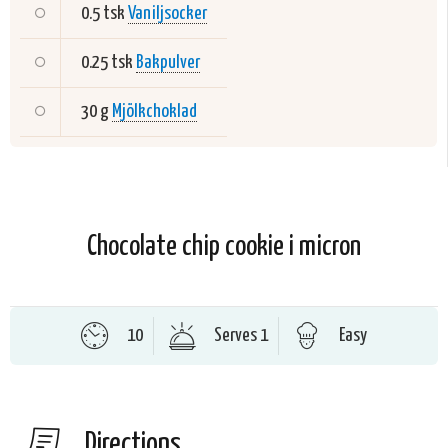
0.5 tsk
Vaniljsocker
0.25 tsk
Bakpulver
30 g
Mjölkchoklad
Chocolate chip cookie i micron
10
Serves 1
Easy
Directions