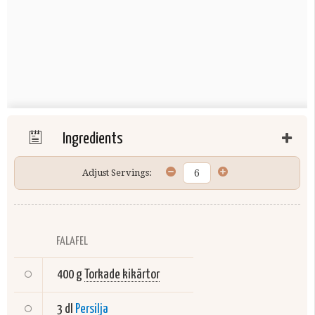
Ingredients
Adjust Servings:
FALAFEL
400 g
Torkade kikärtor
3 dl
Persilja