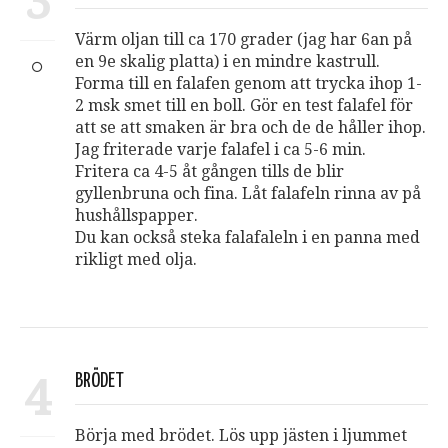
3
Värm oljan till ca 170 grader (jag har 6an på
en 9e skalig platta) i en mindre kastrull.
Forma till en falafen genom att trycka ihop 1-
2 msk smet till en boll. Gör en test falafel för
att se att smaken är bra och de de håller ihop.
Jag friterade varje falafel i ca 5-6 min.
Fritera ca 4-5 åt gången tills de blir
gyllenbruna och fina. Låt falafeln rinna av på
hushållspapper.
Du kan också steka falafaleln i en panna med
rikligt med olja.
4
BRÖDET
Börja med brödet. Lös upp jästen i ljummet