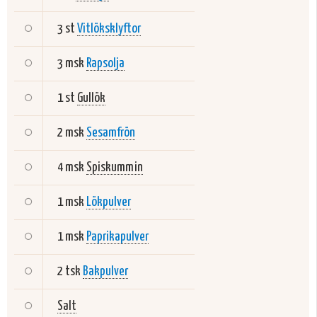
3 st
Vitlöksklyftor
3 msk
Rapsolja
1 st
Gullök
2 msk
Sesamfrön
4 msk
Spiskummin
1 msk
Lökpulver
1 msk
Paprikapulver
2 tsk
Bakpulver
Salt