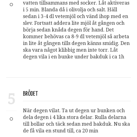
vatten tillsammans med socker. Låt aktiveras
i 5 min. Blanda då i olivolja och salt. Häll
sedan i 3-4 dl vetemjöl och vänd ihop med en
slev. Fortsatt addera lite mjöl åt gången och
börja sedan knåda degen för hand. Det
kommer behövas ca 8-9 dl vetemjöl så arbeta
in lite åt gången tills degen känns smidig. Den
ska vara något klibbig men inte torr. Låt
degen vila i en bunke under bakduk i ca 1h
5
BRÖDET
När degen vilat. Ta ut degen ur bunken och
dela degen i 4 lika stora delar. Rulla delarna
till bollar och täck sedan med bakduk. Nu ska
de få vila en stund till, ca 20 min