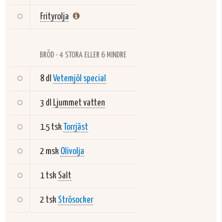
Frityrolja
BRÖD - 4 STORA ELLER 6 MINDRE
8 dl
Vetemjöl special
3 dl
Ljummet vatten
1.5 tsk
Torrjäst
2 msk
Olivolja
1 tsk
Salt
2 tsk
Strösocker